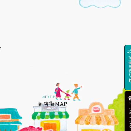
せ
せ
記事を絞り込む
記事を絞
NEXT PAGE
商店街MAP
オンラインショップ
オンライ