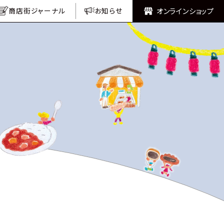
オンラインショップ
商店街ジャーナル
お知らせ
商店街ジャーナル
お知らせ
オンラインショップ
COLUMN
連載コラム
#牡蠣
＼食べてみた／ よ
花生
りどり食べ部の食日
記
作り手のまなざし