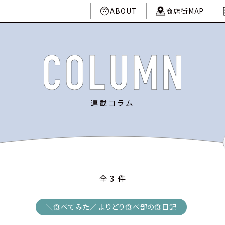
ABOUT
商店街MAP
ABOUT
商店街MAP
CATEGORY
TAG
カテゴリ
タグ
連載コラム
特産品
#魚
#ジビエ
#食べてみた
#しゃぶしゃぶ
#東広島
#落
おすすめスポット
#農業
#漁業
#浜田
作り手インタビュー
SHOP
AREA
全 3 件
施設
地域
＼食べてみた／ よりどり食べ部の食日記
あけぼの丸FACTORY
広島県
道の駅西条のん太の酒蔵
東広島