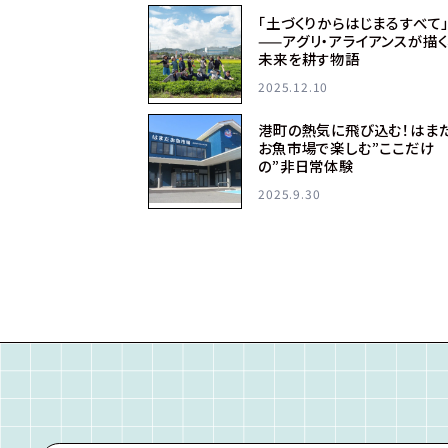
「土づくりからはじまるすべて
——アグリ・アライアンスが描く
未来を耕す物語
2025.12.10
港町の熱気に飛び込む！はま
お魚市場で楽しむ”ここだけ
の”非日常体験
2025.9.30